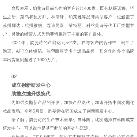
俞毅表示，韵斐诗目前合作的客户超过400家，既包括薇诺娜、毕
生之研、菜鸟和配方师、林清轩、珀莱雅等品牌类型客户，也涵盖了
苏州辉达，杭州雅妍、蔻诗曼嘉、莹特丽、科丝美诗等代工厂类型客
户，灵活的经营方式为韵斐诗赢得了丰富的客户群体。
2021年，韵斐诗的产能达到5亿支。在与客户的合作中，诞生了
泡罩、AFP立体铝箔、注塑面膜等多个爆品品类，其合作的多个品牌
年出货量则超过了1000万片。
02
成立创新研发中心
助推次抛升级换代
为加强次抛新产品的开发，加快产品迭代，加速开拓中国次抛化
妆品市场。今年5月份，韵斐诗在韩国成立了创新研发中心。
据了解，韵斐诗的生产技术最早引自韩国，此次选择在韩国成立
研发中心，可以说也是基于此前的基础与沉淀。
俞毅表示，“在3-5年前，韩妆在中国非常流行，如今韩妆在包装