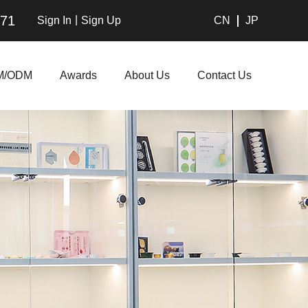
271
|
Sign In
Sign Up
CN
JP
M/ODM
Awards
About Us
Contact Us