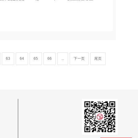
63
64
65
66
...
下一页
尾页